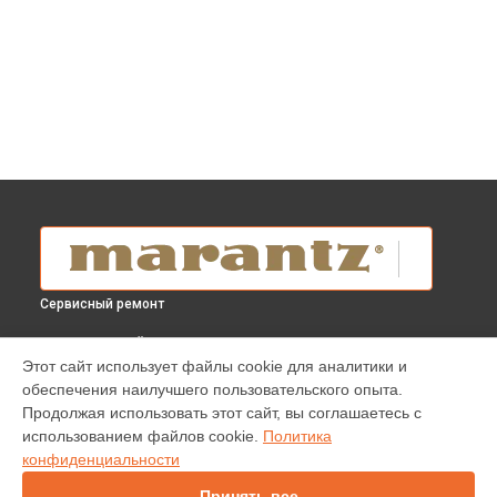
Сервисный ремонт
ВЫБЕРИ СВОЙ ГОРОД
Этот сайт использует файлы cookie для аналитики и
Ремонт материнской платы AV-ресивера NR1510 Marantz в
обеспечения наилучшего пользовательского опыта.
Краснодаре
Продолжая использовать этот сайт, вы соглашаетесь с
Ремонт материнской платы AV-ресивера NR1510 Marantz в
использованием файлов cookie.
Политика
Ростове-на-Дону
конфиденциальности
Ремонт материнской платы AV-ресивера NR1510 Marantz в
Нижнем Новгороде
Принять все