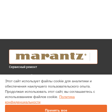
Сервисный ремонт
ВЫБЕРИ СВОЙ ГОРОД
Этот сайт использует файлы cookie для аналитики и
Ремонт AV-ресивера SR8015 Marantz в
Краснодаре
обеспечения наилучшего пользовательского опыта.
Ремонт AV-ресивера SR8015 Marantz в
Ростове-на-Дону
Продолжая использовать этот сайт, вы соглашаетесь с
Ремонт AV-ресивера SR8015 Marantz в
Нижнем Новгороде
использованием файлов cookie.
Политика
конфиденциальности
Ремонт AV-ресивера SR8015 Marantz в
Новосибирске
Ремонт AV-ресивера SR8015 Marantz в
Челябинске
Принять все