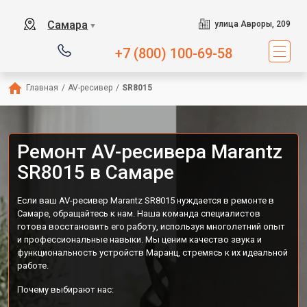
Самара
улица Авроры, 209
▼
+7 (800) 100-69-58
Главная
/
AV-ресивер
/
SR8015
Ремонт AV-ресивера Marantz
SR8015 в Самаре
Если ваш AV-ресивер Marantz SR8015 нуждается в ремонте в
Самаре, обращайтесь к нам. Наша команда специалистов
готова восстановить его работу, используя многолетний опыт
и профессиональные навыки. Мы ценим качество звука и
функциональность устройств Маранц, стремясь к их идеальной
работе.
Почему выбирают нас: