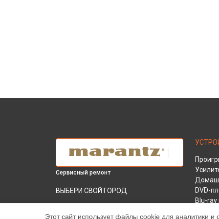
УСТРО
Проигр
Усилит
Сервисный ремонт
Домашн
DVD-пл
ВЫБЕРИ СВОЙ ГОРОД
Blu-ra
Ремонт blu-ray плеера BD 7004 Marantz в
AV-рес
Краснодаре
Этот сайт использует файлы cookie для аналитики и 