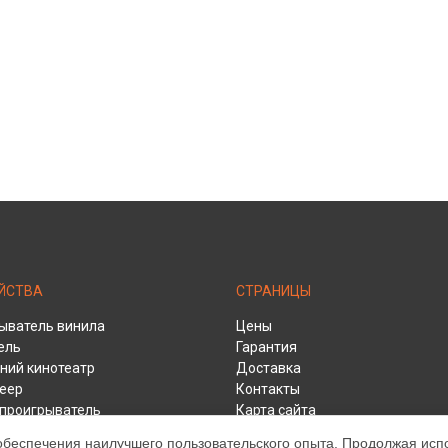
ЙСТВА
СТРАНИЦЫ
ыватель винила
Цены
ель
Гарантия
ий кинотеатр
Доставка
еер
Контакты
y проигрыватель
Карта сайта
ивер
обеспечения наилучшего пользовательского опыта. Продолжая испол