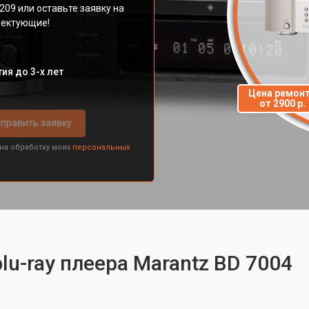
209 или оставьте заявку на
плектующие!
ия до 3-х лет
Цена ремон
от 2900 р.
править заявку
 на обработку моих
персональных
lu-ray плеера Marantz BD 7004