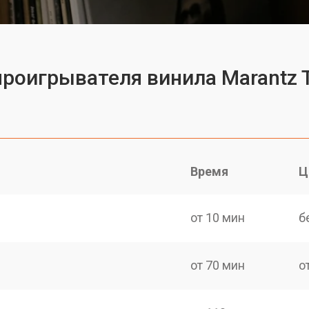
проигрывателя винила Marantz 
Время
Ц
от 10 мин
б
от 70 мин
о