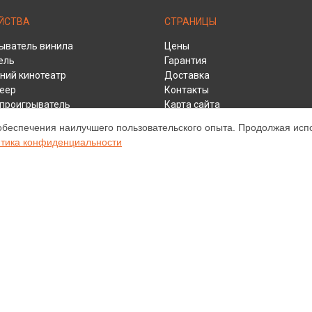
ЙСТВА
СТРАНИЦЫ
ыватель винила
Цены
ель
Гарантия
ий кинотеатр
Доставка
еер
Контакты
y проигрыватель
Карта сайта
ивер
обеспечения наилучшего пользовательского опыта. Продолжая испол
тика конфиденциальности
ом обслуживании устройств Marantz. Хотя мы и не представляем офици
а, включая диагностику, техническое обслуживание и настройку разли
ательными; для получения актуальной информации, пожалуйста, свяжите
е, зарегистрирована и используется нами только для информационных ц