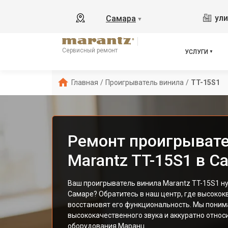
ули
Самара
▼
Сервисный ремонт
УСЛУГИ
Главная
/
Проигрыватель винила
/
TT-15S1
Ремонт проигрывате
Marantz TT-15S1 в С
Ваш проигрыватель винила Marantz TT-15S1 ну
Самаре? Обратитесь в наш центр, где высоко
восстановят его функциональность. Мы поним
высококачественного звука и аккуратно относ
оборудования Маранц.