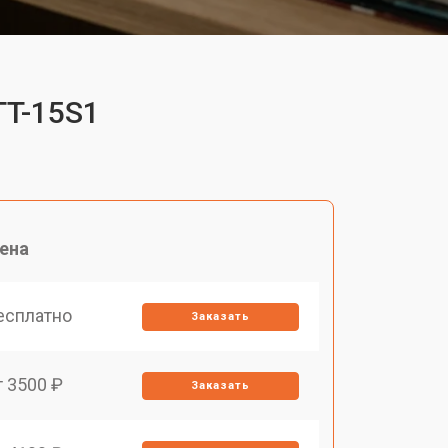
TT-15S1
ена
есплатно
Заказать
т 3500 ₽
Заказать