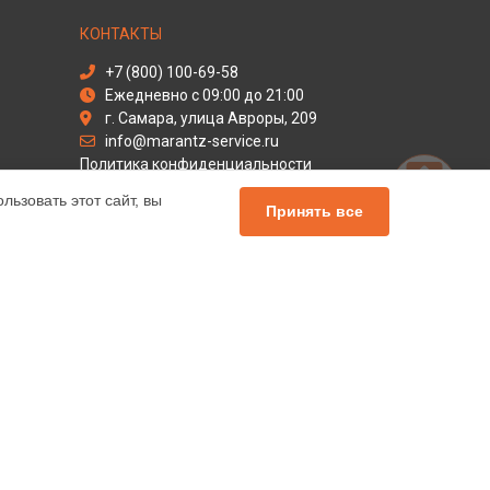
КОНТАКТЫ
+7 (800) 100-69-58
Ежедневно с 09:00 до 21:00
г. Самара, улица Авроры, 209
info@marantz-service.ru
Политика конфиденциальности
ьзовать этот сайт, вы
Способы оплаты
Принять все
альный сервис Marantz, мы предлагаем
чных продуктов Маранц. Обратите внимание, что
сь с нашими менеджерами. Также стоит отметить, что
елей.