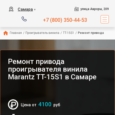
Самара
улица Авроры, 209
▼
+7 (800) 350-44-53
Главная
/
Проигрыватель винила
/
TT-15S1
/
Ремонт привода
Ремонт привода
проигрывателя винила
Marantz TT-15S1 в Самаре
4100
Цена от
руб