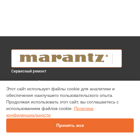
Сервисный ремонт
ВЫБЕРИ СВОЙ ГОРОД
Этот сайт использует файлы cookie для аналитики и
Ремонт привода проигрывателя винила TT-15S1 Marantz в
обеспечения наилучшего пользовательского опыта.
Краснодаре
Продолжая использовать этот сайт, вы соглашаетесь с
Ремонт привода проигрывателя винила TT-15S1 Marantz в
использованием файлов cookie.
Политика
Ростове-на-Дону
конфиденциальности
Ремонт привода проигрывателя винила TT-15S1 Marantz в
Нижнем Новгороде
Принять все
Ремонт привода проигрывателя винила TT-15S1 Marantz в
Новосибирске