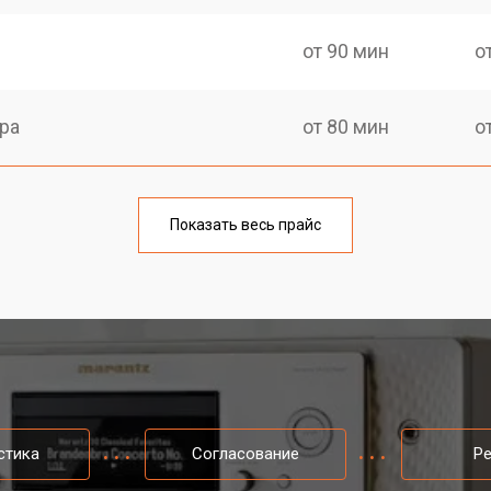
от 90 мин
о
ра
от 80 мин
о
Показать весь прайс
стика
Согласование
Р