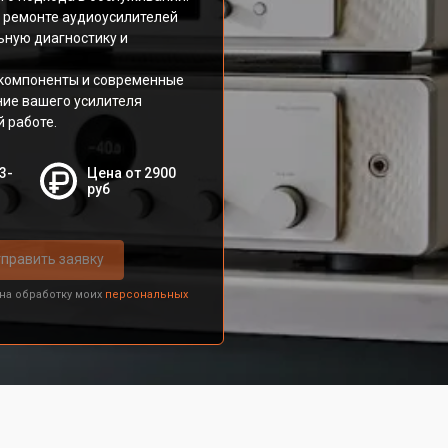
 ремонте аудиоусилителей
ьную диагностику и
компоненты и современные
ние вашего усилителя
 работе.
3-
Цена от 2900
руб
править заявку
 на обработку моих
персональных