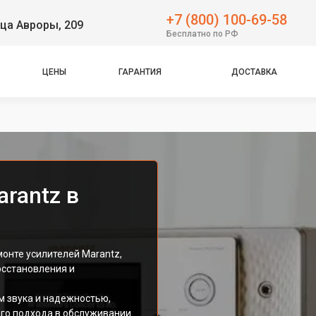
+7 (800) 100-69-58
ца Авроры, 209
Бесплатно по РФ
ЦЕНЫ
ГАРАНТИЯ
ДОСТАВКА
rantz в
онте усилителей Marantz,
осстановления и
м звука и надежностью,
го подхода в обслуживании.