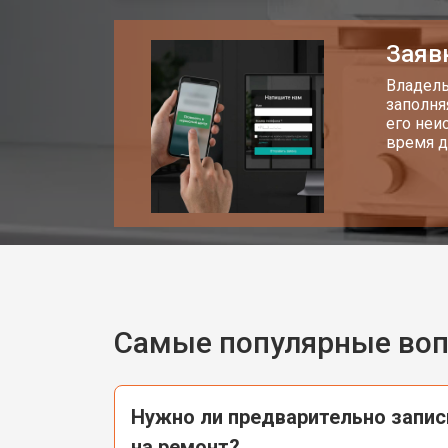
Заяв
Владель
заполня
его неи
время д
Самые популярные во
Нужно ли предварительно запи
на ремонт?