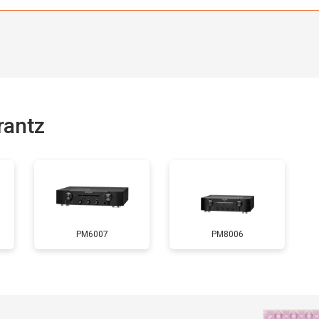
antz
PM6007
PM8006