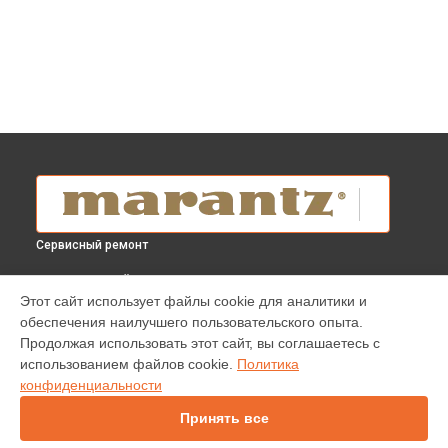
Сервисный ремонт
ВЫБЕРИ СВОЙ ГОРОД
Этот сайт использует файлы cookie для аналитики и
Ремонт пульта усилителя Model 30 Marantz в
Краснодаре
обеспечения наилучшего пользовательского опыта.
Ремонт пульта усилителя Model 30 Marantz в
Ростове-на-
Продолжая использовать этот сайт, вы соглашаетесь с
Дону
использованием файлов cookie.
Политика
Ремонт пульта усилителя Model 30 Marantz в
Нижнем
конфиденциальности
Новгороде
Принять все
Ремонт пульта усилителя Model 30 Marantz в
Новосибирске