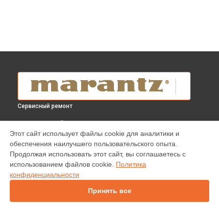
Сервисный ремонт
ВЫБЕРИ СВОЙ ГОРОД
Этот сайт использует файлы cookie для аналитики и
Ремонт усилителя PM6007 Marantz в
Краснодаре
обеспечения наилучшего пользовательского опыта.
Ремонт усилителя PM6007 Marantz в
Ростове-на-Дону
Продолжая использовать этот сайт, вы соглашаетесь с
Ремонт усилителя PM6007 Marantz в
Нижнем Новгороде
использованием файлов cookie.
Политика
конфиденциальности
Ремонт усилителя PM6007 Marantz в
Новосибирске
Ремонт усилителя PM6007 Marantz в
Челябинске
Принять все
Ремонт усилителя PM6007 Marantz в
Екатеринбурге
Ремонт усилителя PM6007 Marantz в
Казани