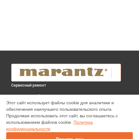
Сервисный ремонт
ВЫБЕРИ СВОЙ ГОРОД
Этот сайт использует файлы cookie для аналитики и
Ремонт блока питания усилителя PM8006 Marantz в
обеспечения наилучшего пользовательского опыта.
Краснодаре
Продолжая использовать этот сайт, вы соглашаетесь с
Ремонт блока питания усилителя PM8006 Marantz в
использованием файлов cookie.
Политика
Ростове-на-Дону
конфиденциальности
Ремонт блока питания усилителя PM8006 Marantz в
Нижнем
Новгороде